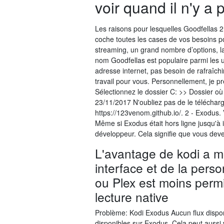
voir quand il n'y a
Les raisons pour lesquelles Goodfellas 2
coche toutes les cases de vos besoins p
streaming, un grand nombre d’options, la f
nom Goodfellas est populaire parmi les ut
adresse internet, pas besoin de rafraîchi
travail pour vous. Personnellement, je 
Sélectionnez le dossier C: >> Dossier où l
23/11/2017 N'oubliez pas de le télécharge
https://123venom.github.io/. 2 - Exodus. 
Même si Exodus était hors ligne jusqu'à i
développeur. Cela signifie que vous devez
L'avantage de kodi a mo
interface et de la pers
ou Plex est moins permi
lecture native
Problème: Kodi Exodus Aucun flux disponibl
disponibles sur Exodus. Cela peut aussi