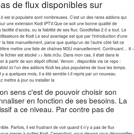
 pas de flux disponibles sur
.0 est si populaire sont nombreuses. C’est un des rares addons qui
our une extension Kodi IPTV.Que ce soit une bonne qualité de
acilité d’accès, ou la fiabilité de ses flux; Goodfellas 2.0 a tout. Le
ilisateurs de Kodi Le seul avantage est que par l'introduction d'une
r la liste manuellement, parce que quelqu'un de l'autre côté fait ce
préfère mettre une liste de chaînes M3U manuellement. Continuant… 8 
e fichier est stocké >> liste.m3u. Dans mon cas, il était dans le
r à partir de son dépôt officiel. Venom , disponible via ce repo :
Voici ici l'un des addons Kodi les plus populaires de tous les temps.
l y a quelques mois, il a été semble-t-il repris par un nouveau
 mettre à jour ou installer la
n sens c'est de pouvoir choisir son
onnaliser en fonction de ses besoins. La
ssif a ce niveau. Par contre pas de
e. Parfois, il est frustrant de voir quand il n’y a pas de flux
 vous mener à quitter Kodi. Cependant, nous devons vous déconseiller