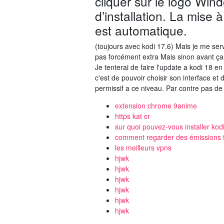
cliquer sur le logo Wind
d’installation. La mise
est automatique.
(toujours avec kodi 17.6) Mais je me ser
pas forcément extra Mais sinon avant ça, (
Je tenterai de faire l'update a kodi 18 e
c'est de pouvoir choisir son interface et
permissif a ce niveau. Par contre pas de 
extension chrome 9anime
https kat cr
sur quoi pouvez-vous installer kod
comment regarder des émissions t
les meilleurs vpns
hjwk
hjwk
hjwk
hjwk
hjwk
hjwk